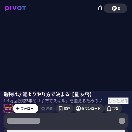
0
星友啓
勉強は才能よりやり方で決まる【星 友啓】
国山ハセン
もっと見る
1.4万
回視聴
2年前
「子育てスキル」を鍛えるためのノウハウを各分野のプロが伝授。 最新科学に基づいた暗記方法を解説します。 ＜ゲスト＞ 星友啓／スタンフォードオンラインハイスクール校長 Education; EdTechコンサルタント １９７７年東京生まれ。 2008年Stanford大学哲学博士修了後、同大学哲学部講師として論理学で教鞭をとりながら、Stanford Online High Schoolスタートアッププロジェクトに参加。 2016年より校長に就任。 現職の傍ら、哲学、論理学、リーダーシップの講義活動や、米国、アジアにむけて、教育及び教育関連テクノロジー(EdTech)のコンサルティングにも取り組む。 主な著書 『脳を活かすスマホ術――スタンフォード哲学博士が教える知的活用法』
フォロー
評価
保存
ダウンロード
共有