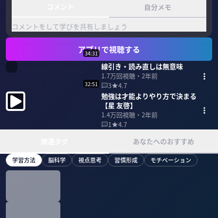
コメント
自分メモ
コメントをして学びを共有しましょう
アプリで視聴する
34:31
線引き・読み直しは無意味
1.7万
回視聴・
2年前
32:51
3
4.7
勉強は才能よりやり方で決まる
【星 友啓】
1.4万
回視聴・
2年前
1
4.7
関連タグ
あなたへのおすすめ
学習方法
脳科学
視点思考
習慣形成
モチベーション