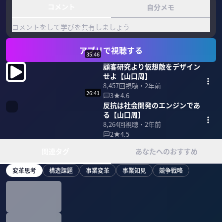
コメント
自分メモ
コメントをして学びを共有しましょう
アプリで視聴する
35:46
顧客研究より仮想敵をデザイン
せよ【山口周】
8,457
回視聴・
2年前
26:41
3
4.6
反抗は社会開発のエンジンであ
る【山口周】
8,264
回視聴・
2年前
2
4.5
関連タグ
あなたへのおすすめ
変革思考
構造課題
事業変革
事業知見
競争戦略