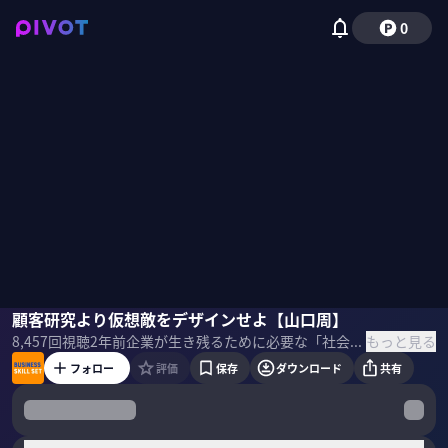
0
山口周
顧客研究より仮想敵をデザインせよ【山口周】
国山ハセン
もっと見る
8,457
回視聴
2年前
企業が生き残るために必要な「社会運動×ビジネス」とは何なのか？著作家・山口周が解説。 ＜ゲスト＞ 山口周 著作家・独立研究家 「経営におけるアートとサイエンスのリバランス」「組織の潜在的創造性の開発」「資本主義とビジネスの未来」などを主な専門領域とする。 主な著書 『クリティカル・ビジネス・パラダイム』 『世界のエリートはなぜ「美意識」を鍛えるのか？』 『武器になる哲学』 ＜目次＞
フォロー
評価
保存
ダウンロード
共有