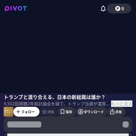
0
ジョセフ・クラフト
トランプと渡り合える、日本の新総裁は誰か？
佐々木紀彦
もっと見る
4,502
回視聴
2年前
討論会を経て、トランプ当選が濃厚となった米国大統領選。トランプ再選は、米国の経済と株価にどのようなインパクトを与えるのか？セクターごとの明暗はどう分かれるのか？そして、日本の自民党総裁選にどんな影響があるのか？経済アナリストのジョセフ・クラフト氏に聞いた。 ＜ゲスト＞ ジョセフ・クラフト｜経済アナリスト 1986年カリフォルニア大学バークレイ校卒業後モルガン・スタンレーNYKに入社。1987年同社東京支社に着任し為替と債券トレーディングの共同ヘッド。2000年以降はマネージングディレクターを務めるコーポレート・デリバティブ・セールスのヘッド、債券営業、アジア・太平洋地域における為替営業の責任者なども歴任。2007年ドレスナー・クラインオート証券、2010年バンク・オブ・アメリカ東京支店副支店長兼為替本部長などを経て、2015年ロールシャッハ・アドバイザリー㈱代表取締役就任。SBI FXトレード社外取締役及び ソニー・グループ株式会社社外取締役。
フォロー
評価
保存
ダウンロード
共有