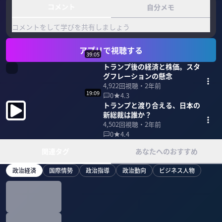
コメント
自分メモ
コメントをして学びを共有しましょう
アプリで視聴する
39:05
トランプ後の経済と株価。スタ
グフレーションの懸念
4,922
回視聴・
2年前
19:09
0
4.3
トランプと渡り合える、日本の
新総裁は誰か？
4,502
回視聴・
2年前
0
4.4
関連タグ
あなたへのおすすめ
政治経済
国際情勢
政治指導
政治動向
ビジネス人物