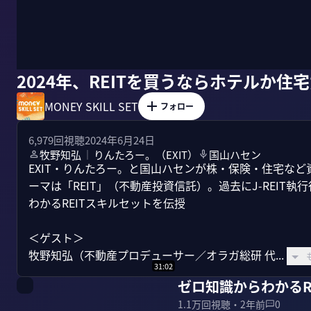
2024年、REITを買うならホテルか住
MONEY SKILL SET
フォロー
6,979
回視聴
2024年6月24日
牧野知弘
りんたろー。（EXIT）
国山ハセン
｜
EXIT・りんたろー。と国山ハセンが株・保険・住宅な
ーマは「REIT」（不動産投資信託）。過去にJ-REI
わかるREITスキルセットを伝授

＜ゲスト＞

牧野知弘（不動産プロデューサー／オラガ総研 代...
31:02
ゼロ知識からわかるR
1.1万
回視聴・
2年前
0