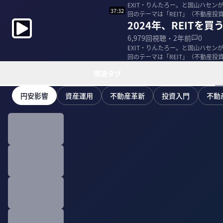
EXIT・りんたろー。と国山ハセ
37:32
回のテーマは「REIT」（不動産投
2024年、REIT
がゼロ...
6,979
回視聴・
2年前
0
EXIT・りんたろー。と国山ハセ
回のテーマは「REIT」（不動産投
がゼロ...
関連タグ
円安影響
資産運用
不動産革新
投資入門
不動