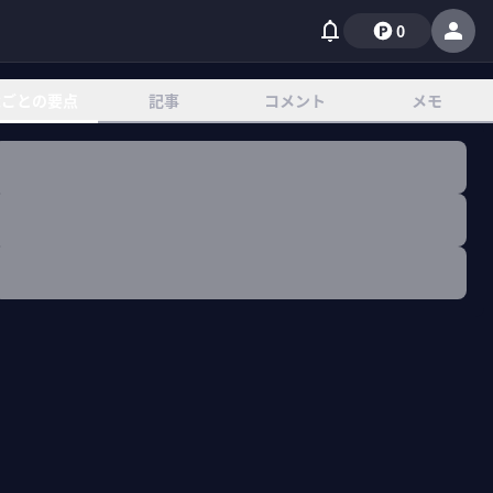
0
章ごとの要点
記事
コメント
メモ