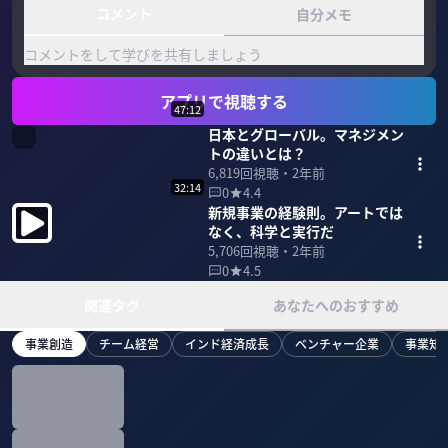
コメント
自分メモ
コメントをして学びを共有しましょう
アプリで視聴する
47:12
日本とグローバル。マネジメン
トの違いとは？
6,819
回視聴・
2年前
32:14
0
4.4
新規事業の経験則。アートでは
なく、科学と実行だ
5,706
回視聴・
2年前
0
4.5
関連タグ
あなたへのおすすめ
事業創造
チーム経営
インド経済成長
ベンチャー企業
事業知