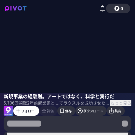
0
松本恭攝
新規事業の経験則。アートではなく、科学と実行だ
佐々木紀彦
もっと見る
5,706
回視聴
2年前
起業家としてラクスルを成功させた松本恭攝氏が、社長を退き、新たに世界を舞台に起業した。初日からグローバルチームを作り、累計179億円を調達。世界でビジネスを拡大する中で感じた、日本とグローバルのマネジメントの違いとは何か？ ＜ゲスト＞ 松本恭攝｜ラクスル会長 ジョーシス社長 1984年富山県生まれ。2008年慶應義塾大学卒業後、A.T.カーニーに入社。2009年ラクスル株式会社を設立、代表取締役CEOに就任。ラクスルは2018年に東証マザーズ（現グロース市場）、19年に東証一部（現プライム市場）に上場。事業の多角化を推進し、15年に物流シェアリング事業「ハコベル」を、20年にTVCM事業「ノバセル」を、21年にITデバイス&SaaSの統合管理システム「ジョーシス」を立ち上げる。
フォロー
評価
保存
ダウンロード
共有