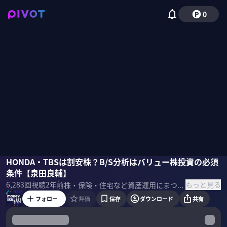
0
泉田良輔
HONDA・TBSは割安株？B/S分析はバリュー株投資の必須
国山ハセン
条件【泉田良輔】
もっと見る
6,283
回視聴
2年前
株・保険・住宅など資産運用にまつわるスキルセットを一流のプロの講義を受けて学ぶMONEY SKILL SETの応用編。今回はPBR1倍割れなど注目浴びるバリュー株の見極め方について泉田良輔氏に学ぶ ＜ゲスト＞ 泉田良輔（モニクル取締役／元フィデリティ投信アナリスト）
フォロー
評価
保存
ダウンロード
共有