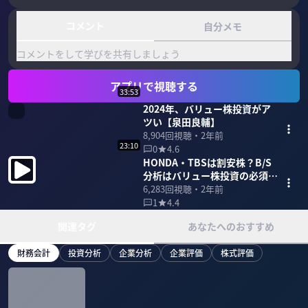
コメント
自分メモ
コメントをして学びを共有しましょう
アプリで視聴する
33:53
2024年、バリュー株投資がア
ツい【泉田良輔】
8,904
回視聴・
2年前
23:10
0
4.6
HONDA・TBSは割安株？B/S
分析はバリュー株投資の必須条
件【泉田良輔】
6,283
回視聴・
2年前
1
4.4
関連タグ
あなたへのおすすめ
財務会計
投資分析
企業分析
企業評価
株式評価