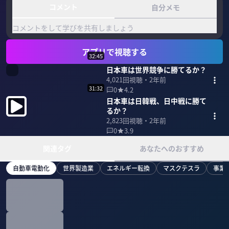
コメント
自分メモ
コメントをして学びを共有しましょう
アプリで視聴する
32:45
日本車は世界競争に勝てるか？
4,021
回視聴・
2年前
31:32
0
4.2
日本車は日韓戦、日中戦に勝て
るか？
2,823
回視聴・
2年前
0
3.9
関連タグ
あなたへのおすすめ
自動車電動化
世界製造業
エネルギー転換
マスクテスラ
事業