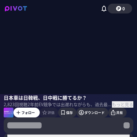
0
川端由美
日本車は日韓戦、日中戦に勝てるか？
佐々木紀彦
もっと見る
2,823
回視聴
2年前
EV競争では出遅れながらも、過去最高益を叩き出しているトヨタ、ホンダなどの日本車勢。日本車は世界競争に勝てるのか？最大のライバルはどこなのか？「カギは米国の日韓戦と東南アジアの日中戦」と語る自動車ジャーナリストの川端由美氏に聞いた。
フォロー
評価
保存
ダウンロード
共有