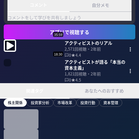
コメント
自分メモ
コメントをして学びを共有しましょう
アプリで視聴する
35:59
アクティビストのリアル
2,571
回視聴・
2年前
18:30
0
4.4
アクティビストが語る「本当の
資本主義」
1,821
回視聴・
2年前
0
4.5
関連タグ
あなたへのおすすめ
株主関係
投資家分析
市場改革
投資行動
資本管理