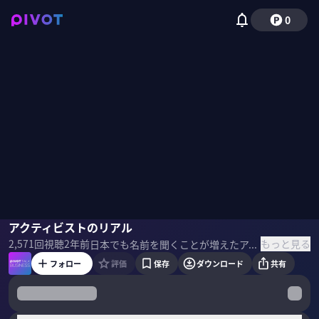
0
丸木強
アクティビストのリアル
佐々木紀彦
もっと見る
2,571
回視聴
2年前
日本でも名前を聞くことが増えたアクティビスト。その仕事内容、ビジネスモデル、投資先の選び方、資金の出し手など、アクティビストのリアルについて、旧村上ファンド創業メンバーで、現在ストラテジックキャピタル代表を務める丸木強氏に聞いた。 ＜ゲスト＞ 丸木強｜ストラテジックキャピタル代表 1982年東京大学法学部卒業。野村證券株式会社入社後、主に日本企業や政府関係機関の資金調達案件の引受、大型民営化企業のIPO、邦銀への資金注入に際しての政府関係機関のアドバイザー、米国企業の日本の上場子会社に対する公開買付代理人などの業務を担当。1999年、株式会社M＆Aコンサルティング（後のMACアセットマネジメント）の創業メンバーの一人として、日本初となるアクティビストファンドの運用に従事。2012年に株式会社ストラテジックキャピタルを設立、代表取締役に就任、同年12月からアクティビスト戦略のファンド運用を開始。 ▼関連書籍 『「モノ言う株主」の株式市場原論』
フォロー
評価
保存
ダウンロード
共有