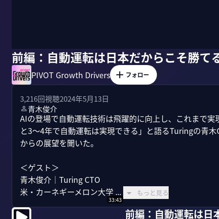
前編：自動運転は日本だからこそ勝て
PIVOT Growth Drivers
フォロー
3,216
回視聴
2024年5月13日
青木俊介
AIの登場で自動運転技術は飛躍的に向上し、これまで実
と3〜4年で自動運転は実現できる」と語るTuringの青
からの展望を聞いた。

＜ゲスト＞

青木俊介｜Turing CTO

米・カーネギーメロン大学 ...
もっと見る
33:43
前編：自動運転は日