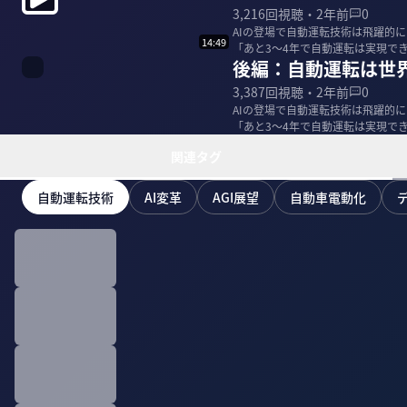
3,216
回視聴・
2年前
0
AIの登場で自動運転技術は飛躍的
14:49
「あと3〜4年で自動運転は実現できる
後編：自動運転は世
で...
3,387
回視聴・
2年前
0
AIの登場で自動運転技術は飛躍的
「あと3〜4年で自動運転は実現できる
で...
関連タグ
自動運転技術
AI変革
AGI展望
自動車電動化