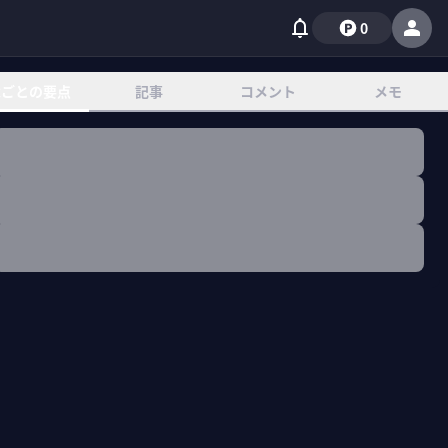
0
章ごとの要点
記事
コメント
メモ