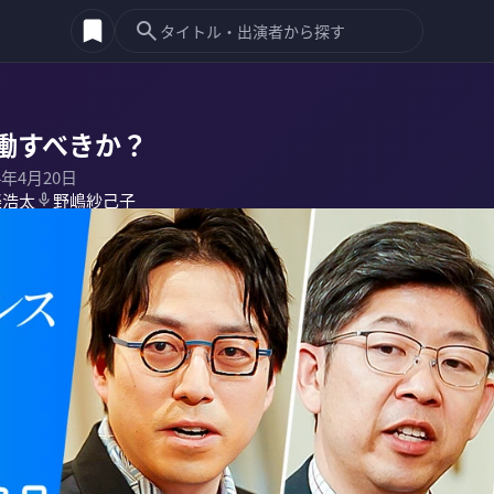
働すべきか？
4年4月20日
楽浩太
野嶋紗己子