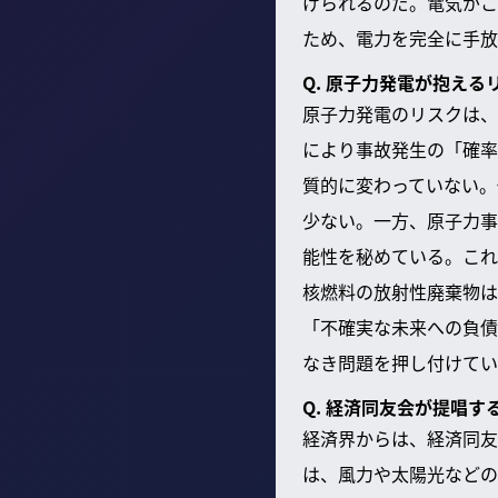
げられるのだ。電気がこ
ため、電力を完全に手放
Q. 原子力発電が抱え
原子力発電のリスクは、
により事故発生の「確率
質的に変わっていない。
少ない。一方、原子力事
能性を秘めている。これ
核燃料の放射性廃棄物は
「不確実な未来への負債
なき問題を押し付けてい
Q. 経済同友会が提唱
経済界からは、経済同友
は、風力や太陽光などの