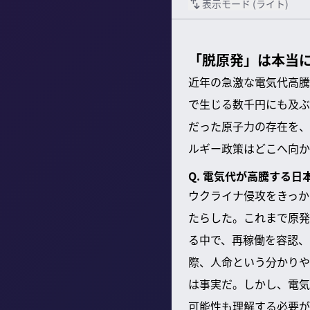
表示モード (
ライト
)
「脱原発」は本当
近年の急激な電気代高騰
で生じる数千円にも及ぶ
だった原子力の存在を、
ルギー政策はどこへ向か
Q. 電気代が高騰する
ウクライナ侵攻をきっか
たらした。これまで原発
る中で、再稼働を容認、
際、人命という分かりや
は事実だ。しかし、電気
可能性も理解する必要が