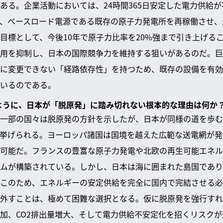
ある。企業活動においては、24時間365日安定した電力供給
、ベースロード電源である既存の原子力発電所を再稼働させ、
目標として、今後10年で原子力比率を20%強まで引き上げるこ
用を抑制し、日本の国際競争力を維持する狙いがあるのだ。巨
に変更できない「経路依存性」を持つため、既存の設備を有効
いるのである。
のように、日本が「脱原発」に踏み切れない根本的な理由は何か
一部の国々は脱原発の方針を示したが、日本が同様の道を歩む
挙げられる。ヨーロッパ諸国は国境を越えた広範な送電網が発
可能だ。フランスの豊富な原子力発電や北欧の再生可能エネル
ムが構築されている。しかし、日本は海に囲まれた島国であり
このため、エネルギーの安定供給を完全に国内で完結させる必
外すことは、極めて困難な選択となる。仮に脱原発を強行すれ
加、CO2排出量増大、そして電力供給不安定化を招くリスク