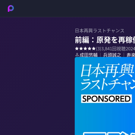
日本再興ラストチャンス
前編：原発を再稼
(
3
)
3,841
回視聴
202
成田悠輔
兵頭誠之
寿
｜
｜