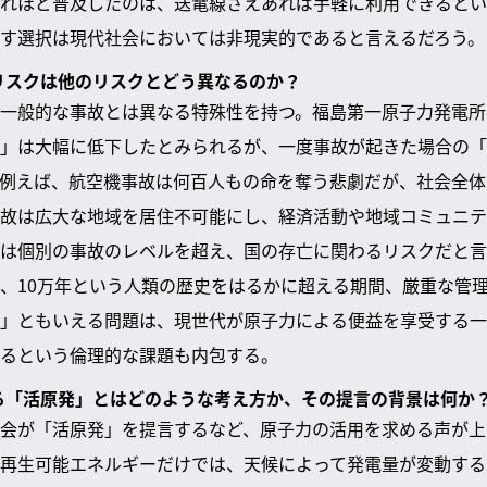
れほど普及したのは、送電線さえあれば手軽に利用できるとい
す選択は現代社会においては非現実的であると言えるだろう。
るリスクは他のリスクとどう異なるのか？
一般的な事故とは異なる特殊性を持つ。福島第一原子力発電所
」は大幅に低下したとみられるが、一度事故が起きた場合の「
例えば、航空機事故は何百人もの命を奪う悲劇だが、社会全体
故は広大な地域を居住不可能にし、経済活動や地域コミュニテ
は個別の事故のレベルを超え、国の存亡に関わるリスクだと言
、10万年という人類の歴史をはるかに超える期間、厳重な管
」ともいえる問題は、現世代が原子力による便益を享受する一
るという倫理的な課題も内包する。
する「活原発」とはどのような考え方か、その提言の背景は何か
会が「活原発」を提言するなど、原子力の活用を求める声が上
再生可能エネルギーだけでは、天候によって発電量が変動する