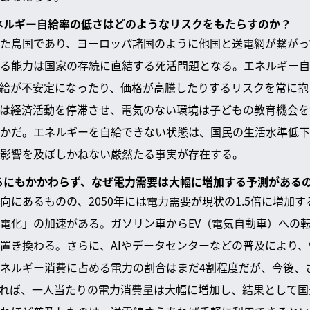
エネルギー自給率の低さはどのようなリスクをもたらすのか？
た島国であり、ヨーロッパ諸国のように他国と送電網が繋がっ
る能力は国家の存続に直結する死活問題となる。エネルギー自
給が不安定になったり、価格が高騰したりするリスクを常に抱
は経済活動を停滞させ、電気のない環境は子どもの教育機会を
かだ。エネルギーを自給できない状態は、国民の生活水準低下
影響を及ぼしかねない厳然たる事実が存在する。
するにもかかわらず、なぜ電力需要は大幅に増加する予測がある
向にあるものの、2050年には電力需要が現状の1.5倍に増加
電化」の加速がある。ガソリン車からEV（電気自動車）への
置き換わる。さらに、AIやデータセンターなどの普及により
ネルギー消費に占める電力の割合はまだ4割程度だが、今後、
れば、一人当たりの電力消費量は大幅に増加し、結果として国