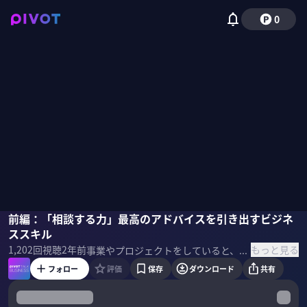
0
山中哲男
前編：「相談する力」最高のアドバイスを引き出すビジネ
野嶋紗己子
ススキル
もっと見る
1,202
回視聴
2年前
事業やプロジェクトをしていると、必ず行き詰る場面がある。そんな時、業界や職種を問わず行き詰りを打破できる最強のビジネススキルが「相談する力」。丸亀製麺の海外進出や大阪・関西万博などのサポートを行う、事業創造専門家。山中哲男氏に話を聞いた。 ＜目次＞
フォロー
評価
保存
ダウンロード
共有