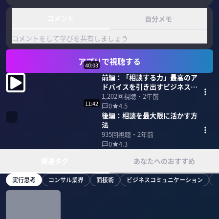
コメント
自分メモ
コメントをして学びを共有しましょう
アプリで視聴する
40:03
前編：「相談する力」最高のア
ドバイスを引き出すビジネスス
キル
1,202
回視聴・
2年前
11:42
0
4.5
後編：相談を最大限に活かす方
法
935
回視聴・
2年前
0
4.3
関連タグ
あなたへのおすすめ
実行思考
コンサル業界
面接術
ビジネスコミュニケーション