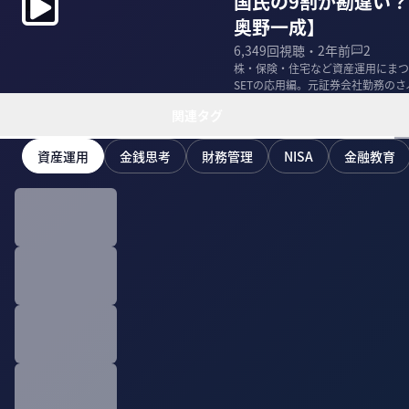
国民の9割が勘違い？
奥野一成】
6,349
回視聴・
2年前
2
株・保険・住宅など資産運用にまつわ
SETの応用編。元証券会社勤務の
A」...
関連タグ
資産運用
金銭思考
財務管理
NISA
金融教育