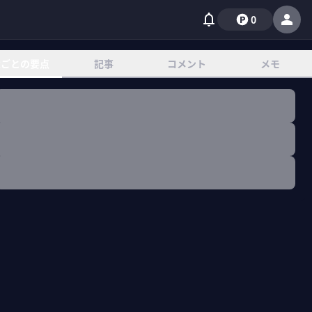
0
章ごとの要点
記事
コメント
メモ