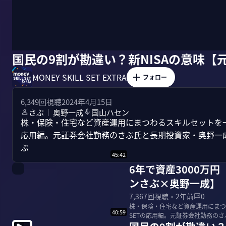
国民の9割が勘違い？新NISAの意味
MONEY SKILL SET EXTRA
フォロー
6,349
回視聴
2024年4月15日
さぶ
奥野一成
国山ハセン
｜
株・保険・住宅など資産運用にまつわるスキルセットを一流の
応用編。元証券会社勤務のさぶ氏と長期投資家・奥野一成
ぶ
45:42
6年で資産3000万
ンさぶ×奥野一成】
7,367
回視聴・
2年前
0
株・保険・住宅など資産運用にまつわ
40:59
SETの応用編。元証券会社勤務の
ぶ ...