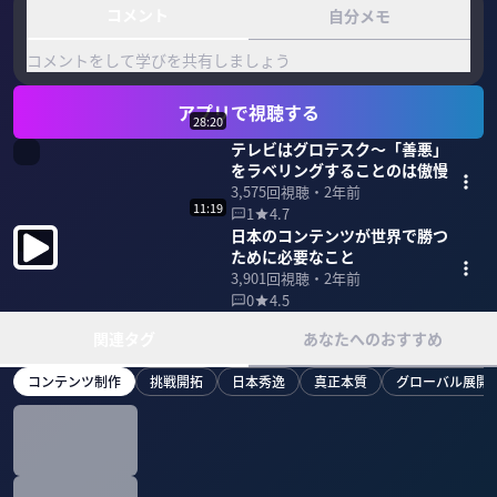
コメント
自分メモ
コメントをして学びを共有しましょう
アプリで視聴する
28:20
テレビはグロテスク〜「善悪」
をラベリングすることのは傲慢
3,575
回視聴・
2年前
11:19
1
4.7
日本のコンテンツが世界で勝つ
ために必要なこと
3,901
回視聴・
2年前
0
4.5
関連タグ
あなたへのおすすめ
コンテンツ制作
挑戦開拓
日本秀逸
真正本質
グローバル展開