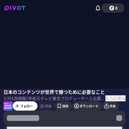
0
上出遼平
日本のコンテンツが世界で勝つために必要なこと
国山ハセン
もっと見る
3,901
回視聴
2年前
元テレビ東京プロデューサー上出遼平氏がゲスト。３月に発売された自身の著書「ありえない仕事術」から仕事に対するマインドセットや、メディアへの思い、そしてアメリカでの映像制作について語る。
フォロー
評価
保存
ダウンロード
共有