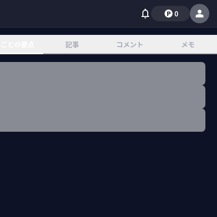
0
章ごとの要点
記事
コメント
メモ