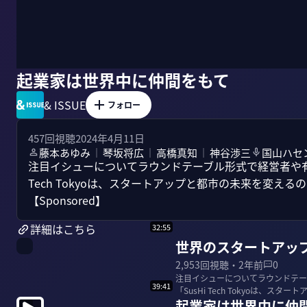
起業家は世界中に仲間をもて
& ISSUE
フォロー
457
回視聴
2024年4月11日
藤本あゆみ
琴坂将広
高橋真知
神谷渉三
国山ハセ
｜
｜
｜
注目イシューについてラウンドテーブル形式で経営者や有識者
Tech Tokyoは、スタートアップと都市の未来を変え
【Sponsored】
詳細はこちら
32:55
世界のスタートアップがSu
2,953
回視聴・
2年前
0
注目イシューについてラウンドテーブ
39:41
「SusHi Tech Tokyoは、
起業家は世界中に仲