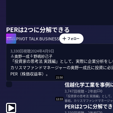
PERは2つに分解できる
PIVOT TALK BUSINESS
フォロー
3,330
回視聴
2024年4月9日
奥野一成
野嶋紗己子
「投資家の思考法 実践編」として、実際に企業分析を
カリスマファンドマネージャーの奥野一成氏に投資に必
PER（株価収益率）。
21:50
信越化学工業を事例に
3,747
回視聴・
2年前
0
「投資家の思考法 実践編」として
12:33
番組。カリスマファンドマネージャ
PERは2つに分解で
事例に学ぶPER...
3,330
回視聴・
2年前
0