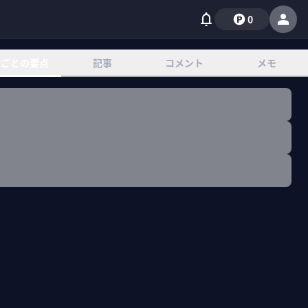
0
章ごとの要点
記事
コメント
メモ