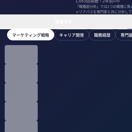
1,683
回視聴・
2年前
0
「職種超分析」では1つの職種に焦
ャリアパスを専門家と共に分析して
介。
関連タグ
マーケティング戦略
キャリア開発
職務経歴
専門