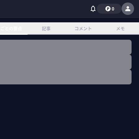
0
章ごとの要点
記事
コメント
メモ