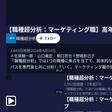
【職種超分析：マーケティング職】高
職種超分析
フォロー
1,683
回視聴
2024年4月14日
佐賀駿一郎
山口義宏
駒口哲也
野嶋紗己子
｜
｜
「職種超分析」では1つの職種に焦点を当てて、具体的
パスを専門家と共に分析していく。マーケティング職の
35:14
【職種超分析：マー
2,562
回視聴・
2年前
0
「職種超分析」では1つの職種に焦
37:58
ャリアパスを専門家と共に分析して
【職種超分析：マー
＜目次＞ 0...
プ