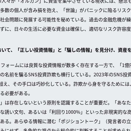
くの人々が「オルカン」に資金を集中させている現状には、懸念
多数の個人が含み損を抱え、「世論」がパニックに陥るリスク
社会問題に発展する可能性を秘めている。過去の金融危機が繰
ずに、日々の生活に必要な資金は確保し、適切なリスク許容度
において、「正しい投資情報」と「騙しの情報」を見分け、資産
ラットフォームには良質な投資情報が数多く存在する一方で、「1
の名前を騙るSNS投資詐欺も横行している。2023年のSNS
を超え、その手口は巧妙化している。詐欺から身を守るためには
る必要がある。
」は存在しないという原則を認識することが重要だ。「あなた
な誘い文句、あるいは「利回り1000%」といった非現実的な
ある。あらゆる情報に潜む「ポジショントーク」（発言者の立
みにせず、多角的な視点から総合的に判断することが求められ