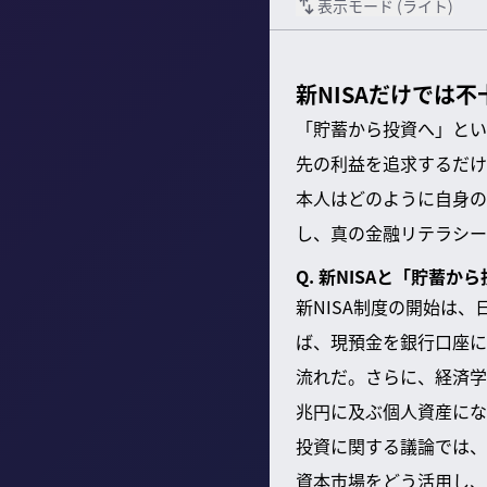
表示モード (
ライト
)
新NISAだけでは
「貯蓄から投資へ」とい
先の利益を追求するだけ
本人はどのように自身の
し、真の金融リテラシー
Q. 新NISAと「貯
新NISA制度の開始は
ば、現預金を銀行口座に
流れだ。さらに、経済学
兆円に及ぶ個人資産にな
投資に関する議論では、
資本市場をどう活用し、