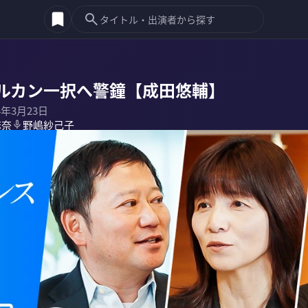
ルカン一択へ警鐘【成田悠輔】
4年3月23日
麻奈
野嶋紗己子