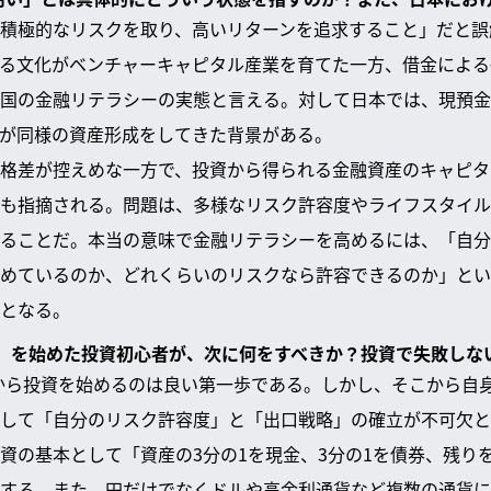
積極的なリスクを取り、高いリターンを追求すること」だと誤
る文化がベンチャーキャピタル産業を育てた一方、借金による
国の金融リテラシーの実態と言える。対して日本では、現預金
が同様の資産形成をしてきた背景がある。
格差が控えめな一方で、投資から得られる金融資産のキャピタ
も指摘される。問題は、多様なリスク許容度やライフスタイル
ることだ。本当の意味で金融リテラシーを高めるには、「自分
めているのか、どれくらいのリスクなら許容できるのか」とい
となる。
ルカン」を始めた投資初心者が、次に何をすべきか？投資で失敗し
」から投資を始めるのは良い第一歩である。しかし、そこから自
して「自分のリスク許容度」と「出口戦略」の確立が不可欠と
資の基本として「資産の3分の1を現金、3分の1を債券、残り
する。また、円だけでなくドルや高金利通貨など複数の通貨に