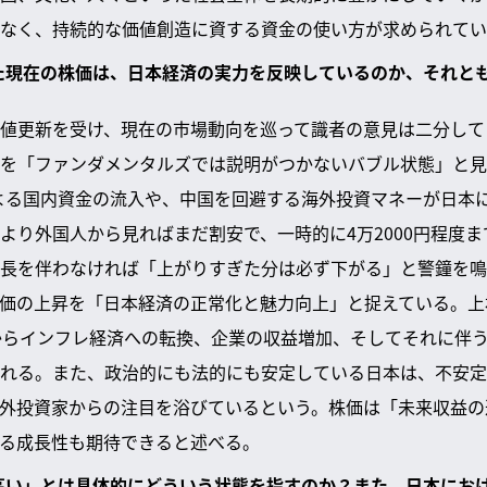
なく、持続的な価値創造に資する資金の使い方が求められてい
した現在の株価は、日本経済の実力を反映しているのか、それと
値更新を受け、現在の市場動向を巡って識者の意見は二分して
を「ファンダメンタルズでは説明がつかないバブル状態」と見
による国内資金の流入や、中国を回避する海外投資マネーが日本
より外国人から見ればまだ割安で、一時的に4万2000円程度
長を伴わなければ「上がりすぎた分は必ず下がる」と警鐘を鳴
価の上昇を「日本経済の正常化と魅力向上」と捉えている。上
からインフレ経済への転換、企業の収益増加、そしてそれに伴
れる。また、政治的にも法的にも安定している日本は、不安定
外投資家からの注目を浴びているという。株価は「未来収益の
る成長性も期待できると述べる。
が高い」とは具体的にどういう状態を指すのか？また、日本にお