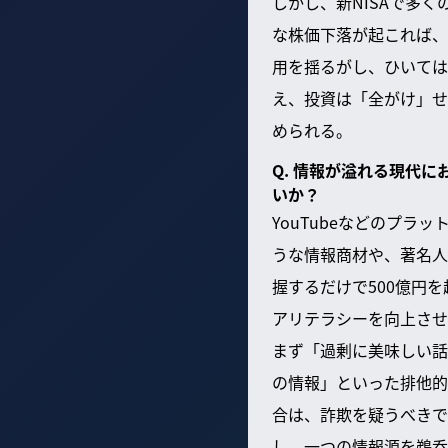
しかし、新NISAで多
な株価下落が起これば、
用を揺るがし、ひいては
え、投資は「全がけ」せ
められる。
Q. 情報が溢れる現代
いか？
YouTubeなどのプ
うな情報商材や、著名人
握するだけで500億円
アリテラシーを向上させ
まず「過剰に美味しい話
の情報」といった排他的
合は、詐欺を疑うべきで
し、一つの情報源を鵜呑