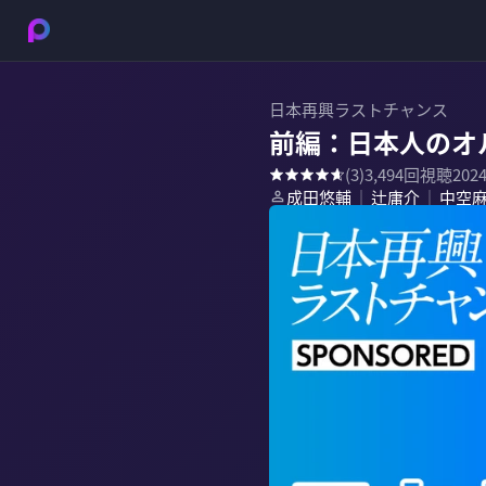
日本再興ラストチャンス
前編：日本人のオ
(
3
)
3,494
回視聴
202
成田悠輔
辻庸介
中空
｜
｜