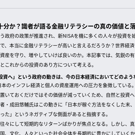
不十分か？識者が語る金融リテラシーの真の価値と
う政府の政策が推進され、新NISAを機に多くの人々が投資を
で、本当に金融リテラシーが高いと言えるだろうか？世界経済
資産を守り、増やしていけば良いのか。本記事では、気鋭の有
とこれからの投資のあり方について考える。
蓄から投資へ」という政府の動きは、今の日本経済においてどのよ
、日本のインフレ経済と個人の資産運用への圧力を象徴している
置いておくだけではその価値が減っていくため、自然と投資へ
者・成田悠輔氏はこの動きに「日本が稼ぐ方法をなくした末、最
った」というネガティブな側面があると指摘する。
往々にして短期的なリターンばかりが焦点となる。しかし、真
国、文化、人々といった社会全体を長期的に豊かにしていくか