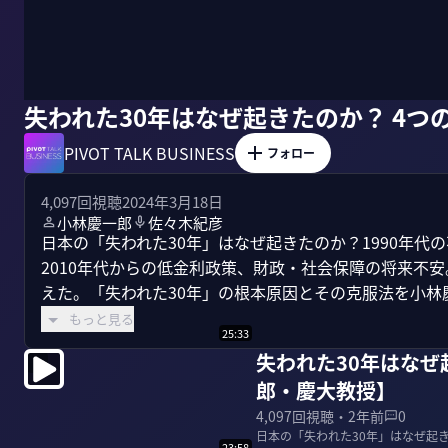
失われた30年はなぜ起きたのか？ 4
PIVOT TALK BUSINESS
フォロー
4,097
回視聴
2024年3月18日
小林慶一郎
佐々木紀彦
日本の「失われた30年」はなぜ起きたのか？1990年代
2010年代からの低金利政策、財政・社会保障の将来不
えた。「失われた30年」の根本原因とその克服法を小林慶
もっと見る
25:33
失われた30年はなぜ
郎・慶大教授】
4,097
回視聴・
2年前
0
日本の「失われた30年」はなぜ起き
23:58