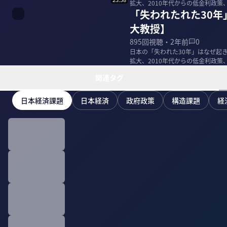
拡大、2010年代からの低金利政
「失われたれた30
的な...
大教授】
895
回視聴・
2年前
0
日本の「失われた30年」はなぜ起き
拡大、2010年代からの低金利政
的な...
関連タグ
日本経済課題
日本経済
政府政策
構造課題
経