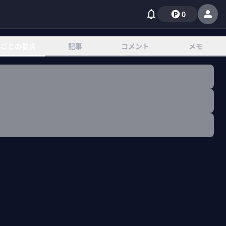
0
章ごとの要点
記事
コメント
メモ