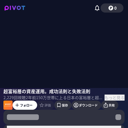
0
冨田和成
超富裕層の資産運用。成功法則と失敗法則
佐々木紀彦
もっと見る
2,229
回視聴
2年前
150万世帯に上る日本の富裕層と超富裕層。オーナー経営者、医者などの資産家たちは自らの資産をどう運用しているのか？資本主義の構造を理解し、ハックし、自らの資本を増やすための思考法について、ZUU創業者の冨田和成CEOに聞いた。
フォロー
評価
保存
ダウンロード
共有