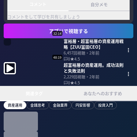
コメント
自分メモ
コメントをして学びを共有しましょう
アプリで視聴する
32:14
富裕層・超富裕層の資産運用戦
略【ZUU冨田CEO】
6,457
回視聴・
2年前
48:19
0
4.5
超富裕層の資産運用。成功法則
と失敗法則
2,229
回視聴・
2年前
0
4.5
関連タグ
あなたへのおすすめ
資産運用
金銭思考
金融業界
円安影響
投資入門