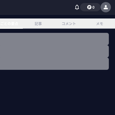
0
章ごとの要点
記事
コメント
メモ