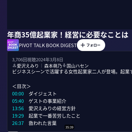
年商35億起業家！経営に必要なことは
PIVOT TALK BOOK DIGEST
フォロー
3,706
回視聴
2024年3月8日
愛沢えみり
森本萌乃
国山ハセン
｜
ビジネスシーンで活躍する女性起業家二人が登場。起業す
00:00
05:40
13:56
19:29
26:37
　救われた言葉
35:39