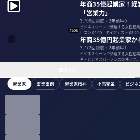
年商35億起業家！
「営業力」
3,706
回視聴・
2年前
0
ビジネスシーンで活躍する女性起業
21:28
目次＞ 00:00 ダイジェスト 05:4
年商35億円起業家
3,772
回視聴・
2年前
1
ビジネスシーンで活躍する女性起業
者・ビジネスパーソンの条件とは。
関連タグ
起業家
事業事例
起業家精神
小売変革
ビジネ