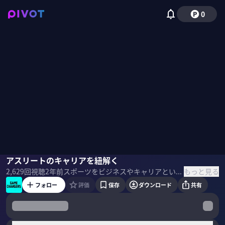
0
家徳悠介
アスリートのキャリアを紐解く
橋本英郎
大浦征也
馬瓜エブリン
国山ハセン
もっと見る
2,629
回視聴
2年前
スポーツをビジネスやキャリアという視点から読み解く新感覚のスポーツコンテンツ。 世界や日本のスポーツビジネス事情を発信。競技だけではない魅力を伝えていくことで日本スポーツの発展を願う。 またスポーツからビジネスパーソンに役立つ、スキルやマインドセットを伝える。 ＜目次＞
フォロー
評価
保存
ダウンロード
共有