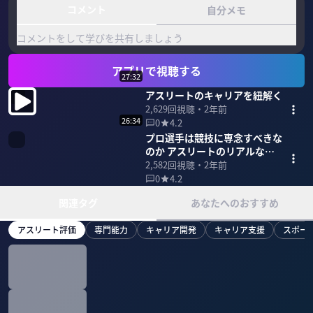
コメント
自分メモ
コメントをして学びを共有しましょう
アプリで視聴する
27:32
アスリートのキャリアを紐解く
2,629
回視聴・
2年前
26:34
0
4.2
プロ選手は競技に専念すべきな
のか アスリートのリアルなキ
ャリア事情
2,582
回視聴・
2年前
0
4.2
関連タグ
あなたへのおすすめ
アスリート評価
専門能力
キャリア開発
キャリア支援
スポー