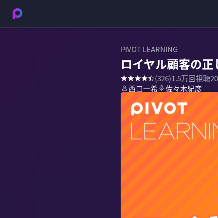
PIVOT LEARNING
ロイヤル顧客の正
(
326
)
1.5万
回視聴
2
西口一希
佐々木紀彦