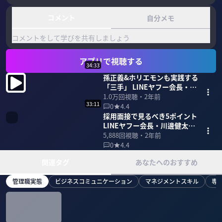
コメント
自分メモ
コメントをして学びを共有しましょう
アプリで視聴する
34:33
孫正義&ホリエモンも実践する
「三手」 LINEヤフー会長・川
邊健太郎(前編)
1.0万
回視聴・
2年前
33:11
0
4.4
採用面接で見るべき5ポイント
LINEヤフー会長・川邊健太郎
(後編)
5,888
回視聴・
2年前
0
4.4
関連タグ
あなたへのおすすめ
管理職実態
ビジネスコミュニケーション
マネジメントスキル
専