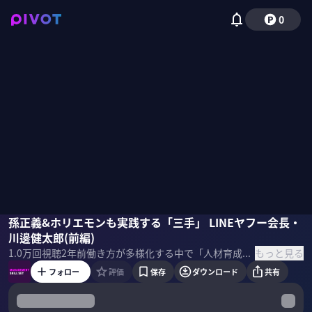
0
川邊健太郎
孫正義&ホリエモンも実践する「三手」 LINEヤフー会長・
坡山里帆
竹下隆一郎
川邊健太郎(前編)
もっと見る
1.0万
回視聴
2年前
働き方が多様化する中で「人材育成」「チームビルディング」などマネジメントにおける課題にも大きな変化が生まれつつある。そんな新時代のマネジメントにおいて必要なスキルセットをプロフェッショナルたちから学ぶ。今回のゲストはLINEヤフー会長の川邊健太郎氏 ＜目次＞
フォロー
評価
保存
ダウンロード
共有