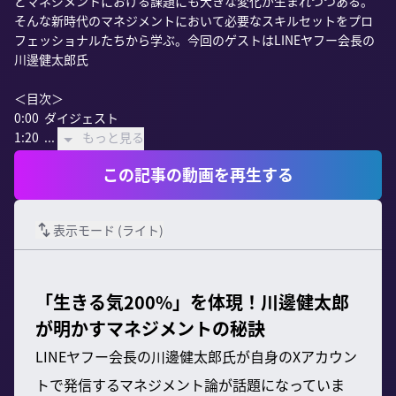
どマネジメントにおける課題にも大きな変化が生まれつつある。
そんな新時代のマネジメントにおいて必要なスキルセットをプロ
フェッショナルたちから学ぶ。今回のゲストはLINEヤフー会長の
川邊健太郎氏

＜目次＞

0:00  ダイジェスト

1:20  ...
もっと見る
この記事の動画を再生する
表示モード (
ライト
)
「生きる気200%」を体現！川邊健太郎
が明かすマネジメントの秘訣
LINEヤフー会長の川邊健太郎氏が自身のXアカウン
トで発信するマネジメント論が話題になっていま