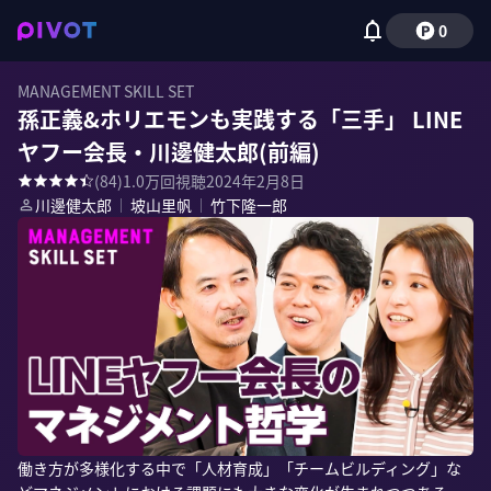
0
MANAGEMENT SKILL SET
孫正義&ホリエモンも実践する「三手」 LINE
ヤフー会長・川邊健太郎(前編)
(
84
)
1.0万
回視聴
2024年2月8日
川邊健太郎
｜
坡山里帆
｜
竹下隆一郎
働き方が多様化する中で「人材育成」「チームビルディング」な