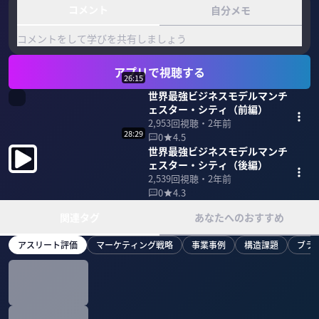
コメント
自分メモ
コメントをして学びを共有しましょう
アプリで視聴する
26:15
世界最強ビジネスモデルマンチ
ェスター・シティ（前編）
2,953
回視聴・
2年前
28:29
0
4.5
世界最強ビジネスモデルマンチ
ェスター・シティ（後編）
2,539
回視聴・
2年前
0
4.3
関連タグ
あなたへのおすすめ
アスリート評価
マーケティング戦略
事業事例
構造課題
ブラ