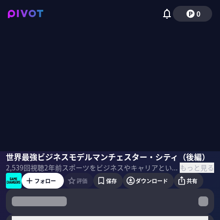
0
馬瓜エブリン
世界最強ビジネスモデルマンチェスター・シティ（後編）
利重孝夫
上野直彦
国山ハセン
もっと見る
2,539
回視聴
2年前
スポーツをビジネスやキャリアという視点から読み解く新感覚のスポーツコンテンツ。 世界や日本のスポーツビジネス事情を発信。競技だけではない魅力を伝えていくことで日本スポーツの発展を願う。 またスポーツからビジネスパーソンに役立つ、スキルやマインドセットを伝える
フォロー
評価
保存
ダウンロード
共有