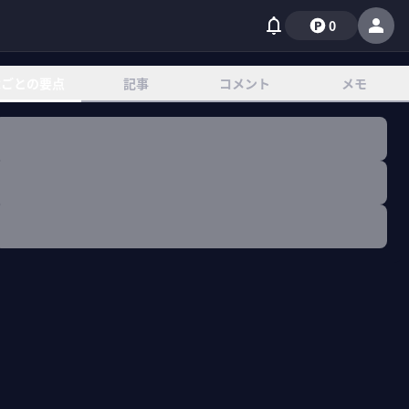
0
章ごとの要点
記事
コメント
メモ