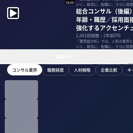
54:00
いく。就活に、転職に、さらに投資
総合コンサル（後編
上げる。 ＜ゲ...
年齢・職歴／採用面
強化するアクセンチ
1,681
回視聴・
2年前
0
「業界超分析」では、人気の業界と
いく。就活に、転職に、さらに投資
上げる。
関連タグ
コンサル業界
職務経歴
人材戦略
企業比較
キ