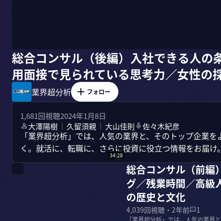
総合コンサル（後編）入社できる人の
用面接で見られている思考力／女性の
業界超分析
フォロー
1,681
回視聴
2024年1月8日
大澤陽樹
久留須親
大山佳則
佐々木紀彦
｜
｜
「業界超分析」では、人気の業界と、そのトップ企業を
く。就活に、転職に、さらに投資に役立つ情報をお届け
34:28
総合コンサル（前編
グ／残業時間／高級
の歴史と文化
4,039
回視聴・
2年前
1
「業界超分析」では、人気の業界と