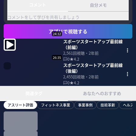
コメント
自分メモ
コメントをして学びを共有しましょう
アプリで視聴する
24:32
スポーツスタートアップ最前線
（前編）
2,561
回視聴・
2年前
26:35
0
4.2
スポーツスタートアップ最前線
（後編）
2,455
回視聴・
2年前
0
4.2
関連タグ
あなたへのおすすめ
アスリート評価
フィットネス事業
事業事例
技術革新
ヘルス