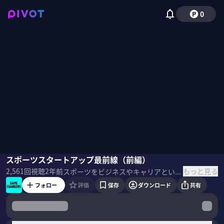
0
馬瓜エブリン
スポーツスタートアップ最前線（前編）
橋口寛
家徳悠介
上野直彦
国山ハセン
もっと見る
2,561
回視聴
2年前
スポーツをビジネスやキャリアという視点から読み解く新感覚のスポーツコンテンツ。 世界や日本のスポーツビジネス事情を発信。競技だけではない魅力を伝えていくことで日本スポーツの発展を願う。 またスポーツからビジネスパーソンに役立つ、スキルやマインドセットを伝える ＜目次＞
フォロー
評価
保存
ダウンロード
共有