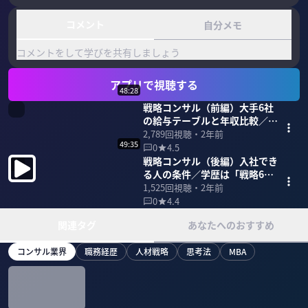
コメント
自分メモ
コメントをして学びを共有しましょう
アプリで視聴する
48:28
戦略コンサル（前編）大手6社
の給与テーブルと年収比較／マ
ッキンゼーとBCGの変化／
2,789
回視聴・
2年前
49:35
MBBがランキングTOP3
0
4.5
戦略コンサル（後編）入社でき
る人の条件／学歴は「戦略6
大」ならOK／採用面接で見ら
1,525
回視聴・
2年前
れているポイント
0
4.4
関連タグ
あなたへのおすすめ
コンサル業界
職務経歴
人材戦略
思考法
MBA