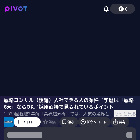
0
大澤陽樹
戦略コンサル（後編）入社できる人の条件／学歴は「戦略
久留須親
森田ゆみ
佐々木紀彦
6大」ならOK／採用面接で見られているポイント
もっと見る
1,525
回視聴
2年前
「業界超分析」では、人気の業界と、そのトップ企業をよく知る専門家が、元社員と共に徹底分析していく。就活に、転職に、さらに投資に役立つ情報をお届け。第3回は「戦略コンサル」大手6社を取り上げる。
フォロー
評価
保存
ダウンロード
共有