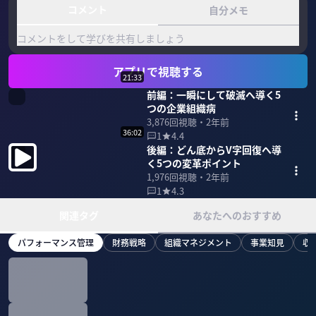
コメント
自分メモ
コメントをして学びを共有しましょう
アプリで視聴する
21:33
前編：一瞬にして破滅へ導く5
つの企業組織病
3,876
回視聴・
2年前
36:02
1
4.4
後編：どん底からV字回復へ導
く5つの変革ポイント
1,976
回視聴・
2年前
1
4.3
関連タグ
あなたへのおすすめ
パフォーマンス管理
財務戦略
組織マネジメント
事業知見
収