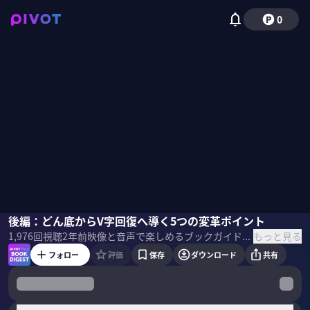
0
木下勝寿
後編：どん底からV字回復へ導く5つの変革ポイント
佐々木紀彦
もっと見る
1,976
回視聴
2年前
映像と音声で楽しめるブックガイド。話題の新刊の著者・訳者・編集者・思い入れのある人をゲストに呼び、ビジネスパーソンが吸収したい学びを、本の作り手に直接聞きます。 本1冊を読む時間がなかなか取れないという方も、この番組を通じて最新のビジネス書のエッセンスに触れられます。
フォロー
評価
保存
ダウンロード
共有