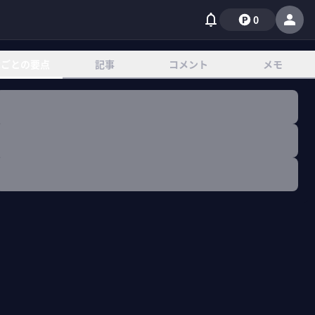
0
章ごとの要点
記事
コメント
メモ