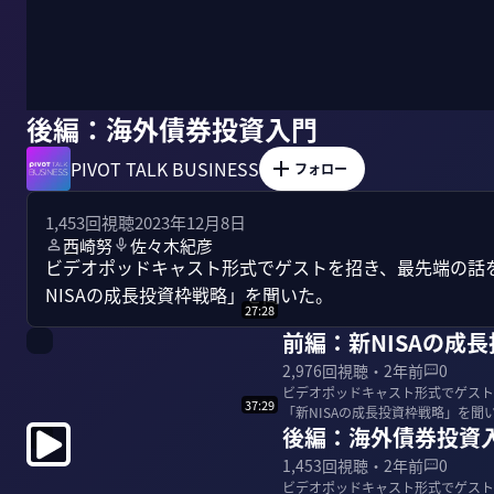
後編：海外債券投資入門
PIVOT TALK BUSINESS
フォロー
1,453
回視聴
2023年12月8日
西崎努
佐々木紀彦
ビデオポッドキャスト形式でゲストを招き、最先端の話を聞
NISAの成長投資枠戦略」を聞いた。
27:28
前編：新NISAの成
2,976
回視聴・
2年前
0
ビデオポッドキャスト形式でゲストを
37:29
後編：海外債券投資
1,453
回視聴・
2年前
0
ビデオポッドキャスト形式でゲストを