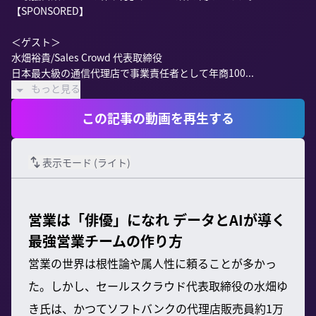
【SPONSORED】

＜ゲスト＞

水畑裕貴/Sales Crowd 代表取締役

日本最大級の通信代理店で事業責任者として年商100...
もっと見る
この記事の動画を再生する
表示モード (
ライト
)
営業は「俳優」になれ データとAIが導く
最強営業チームの作り方
営業の世界は根性論や属人性に頼ることが多かっ
た。しかし、セールスクラウド代表取締役の水畑ゆ
き氏は、かつてソフトバンクの代理店販売員約1万