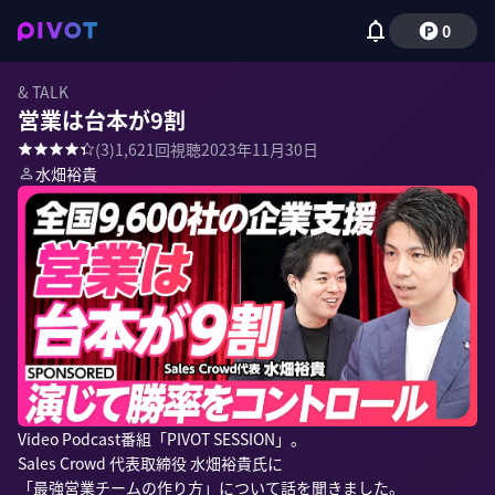
0
& TALK
営業は台本が9割
(
3
)
1,621
回視聴
2023年11月30日
水畑裕貴
Video Podcast番組「PIVOT SESSION」。

Sales Crowd 代表取締役 水畑裕貴氏に

「最強営業チームの作り方」について話を聞きました。
