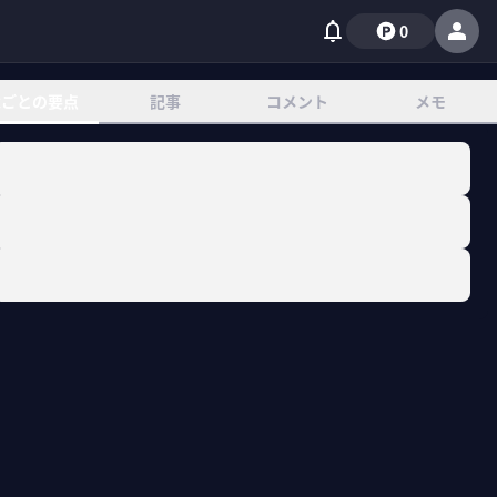
0
章ごとの要点
記事
コメント
メモ