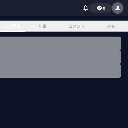
0
章ごとの要点
記事
コメント
メモ