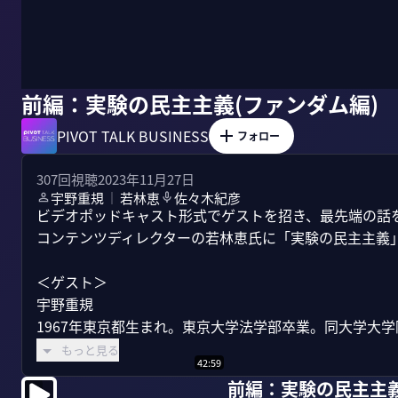
前編：実験の民主主義(ファンダム編)
PIVOT TALK BUSINESS
フォロー
307
回視聴
2023年11月27日
宇野重規
若林恵
佐々木紀彦
｜
ビデオポッドキャスト形式でゲストを招き、最先端の話を聞
コンテンツディレクターの若林恵氏に「実験の民主主義」
＜ゲスト＞

宇野重規

1967年東京都生まれ。東京大学法学部卒業。同大学大学
もっと見る
42:59
前編：実験の民主主義