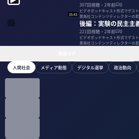
307
回視聴・
2年前
0
ビデオポッドキャスト形式でゲストを
35:43
黒鳥社コンテンツディレクターの若林恵氏
後編：実験の民主主義
野重...
221
回視聴・
2年前
0
ビデオポッドキャスト形式でゲストを
黒鳥社コンテンツディレクターの若
関連タグ
人間社会
メディア動態
デジタル選挙
政治動向