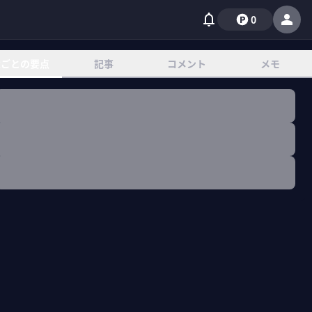
0
章ごとの要点
記事
コメント
メモ