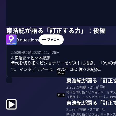
東浩紀が語る「訂正する力」：後編
9 questions
フォロー
2,539
回視聴
2023年11月26日
東浩紀
佐々木紀彦
時代を切り拓くビジョナリーをゲストに招き、 「9つの
す。 インタビュアーは、PIVOT CEO 佐々木紀彦。
35:57
東浩紀が語る「訂正
2,202
回視聴・
2年前
0
時代を切り拓くビジョナリーをゲス
31:19
東浩紀が語る「訂正
2,539
回視聴・
2年前
1
時代を切り拓くビジョナリーをゲス