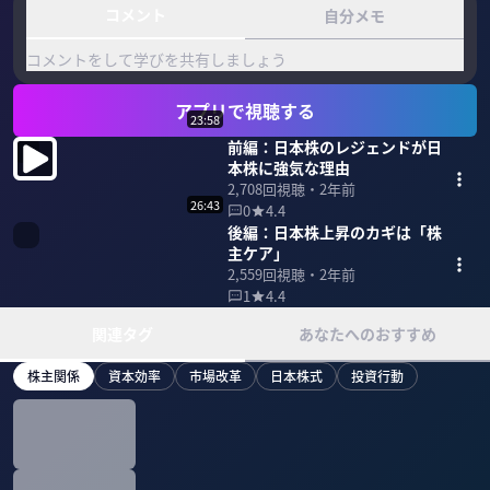
コメント
自分メモ
コメントをして学びを共有しましょう
アプリで視聴する
23:58
前編：日本株のレジェンドが日
本株に強気な理由
2,708
回視聴・
2年前
26:43
0
4.4
後編：日本株上昇のカギは「株
主ケア」
2,559
回視聴・
2年前
1
4.4
関連タグ
あなたへのおすすめ
株主関係
資本効率
市場改革
日本株式
投資行動