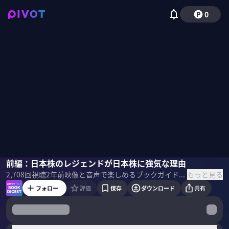
0
デービッド・スノーディ
前編：日本株のレジェンドが日本株に強気な理由
佐々木紀彦
もっと見る
2,708
回視聴
2年前
映像と音声で楽しめるブックガイド。話題の新刊の著者・訳者・編集者・思い入れのある人をゲストに呼び、ビジネスパーソンが吸収したい学びを、本の作り手に直接聞きます。 本1冊を読む時間がなかなか取れないという方も、この番組を通じて最新のビジネス書のエッセンスに触れられます。 ＜ゲスト＞ デービッド・スノーディ｜根津アジア・キャピタル・リミテッド 創設者兼マネージングパートナー ハーバード大学在学中の1988年、上智大学への留学で初来日。1991年、ハーバード大学を首席で卒業。 卒業後、東京のSGウォーバーグにジュニア株式アナリストとして就職。その後、コロンビア・ワンガー・アセット・マネ ジメントの日本中小型株ファンドマネージャー、ソロス・ファンド・マネジメントの東京オフィス代表、タイガー・マネジメントの東京オフィスマネージングディレクター、スピードウェル・アドバイザーズの最高投資顧問などを歴任し、30年以上に わたり日本株投資に携わる。 ＜目次＞
フォロー
評価
保存
ダウンロード
共有