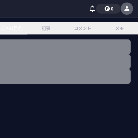
0
章ごとの要点
記事
コメント
メモ