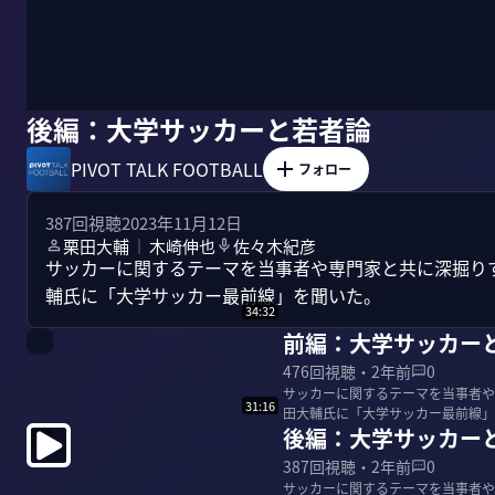
後編：大学サッカーと若者論
PIVOT TALK FOOTBALL
フォロー
387
回視聴
2023年11月12日
栗田大輔
木崎伸也
佐々木紀彦
｜
サッカーに関するテーマを当事者や専門家と共に深掘り
輔氏に「大学サッカー最前線」を聞いた。
34:32
前編：大学サッカー
476
回視聴・
2年前
0
サッカーに関するテーマを当事者や
31:16
田大輔氏に「大学サッカー最前線」を聞いた。 ＜ゲスト＞ 栗田大輔｜明治
後編：大学サッカー
1970年...
387
回視聴・
2年前
0
サッカーに関するテーマを当事者や