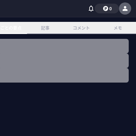
0
章ごとの要点
記事
コメント
メモ