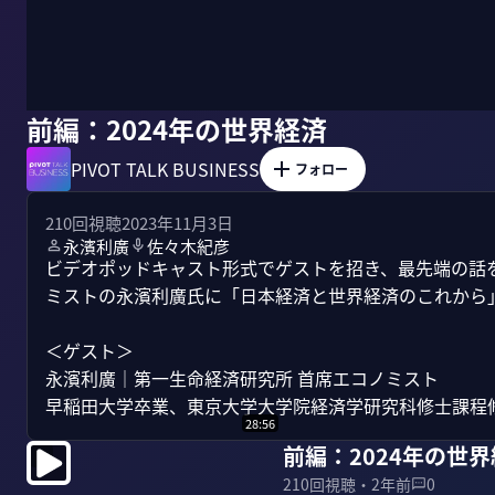
前編：2024年の世界経済
PIVOT TALK BUSINESS
フォロー
210
回視聴
2023年11月3日
永濱利廣
佐々木紀彦
ビデオポッドキャスト形式でゲストを招き、最先端の話を聞く
ミストの永濱利廣氏に「日本経済と世界経済のこれから」
＜ゲスト＞

永濱利廣｜第一生命経済研究所 首席エコノミスト

早稲田大学卒業、東京大学大学院経済学研究科修士課程修了
28:56
前編：2024年の世
210
回視聴・
2年前
0