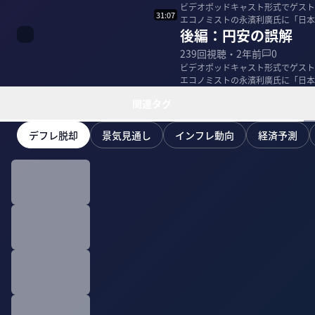
ビデオポッドキャスト形式でゲストを
31:07
エコノミストの永濱利廣氏に「日本経済と
後編：円安の誤解
濱...
239
回視聴・
2年前
0
ビデオポッドキャスト形式でゲストを
エコノミストの永濱利廣氏に「日本
関連タグ
デフレ脱却
景気見通し
インフレ動向
経済予測