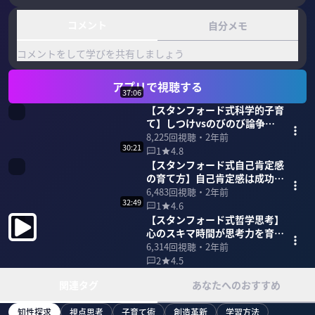
コメント
自分メモ
コメントをして学びを共有しましょう
アプリで視聴する
37:06
【スタンフォード式科学的子育
て】しつけvsのびのび論争の
科学的答え
8,225
回視聴・
2年前
30:21
1
4.8
【スタンフォード式自己肯定感
の育て方】自己肯定感は成功体
験では育たない
6,483
回視聴・
2年前
32:49
1
4.6
【スタンフォード式哲学思考】
心のスキマ時間が思考力を育て
る
6,314
回視聴・
2年前
2
4.5
関連タグ
あなたへのおすすめ
知性探求
視点思考
子育て術
創造革新
学習方法