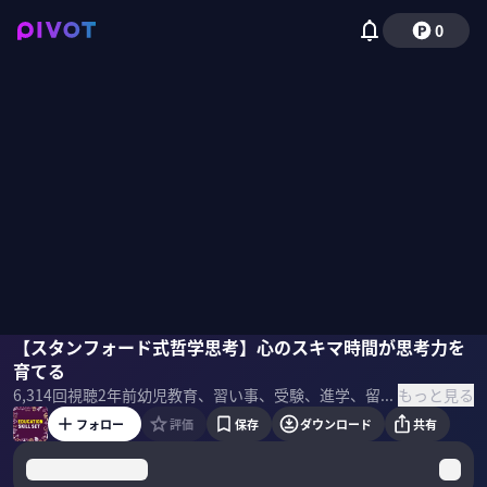
0
岩崎由夏
【スタンフォード式哲学思考】心のスキマ時間が思考力を
星友啓
国山ハセン
育てる
もっと見る
6,314
回視聴
2年前
幼児教育、習い事、受験、進学、留学… 選択肢が広がり、価値観が多様化する中、 親にはますます子育てのスキルセットが必要になる。 そんな「子育てスキル」を鍛えるためのノウハウを各分野のプロが伝授！ 学んでいくのは、一児の父・国山ハセンと二児の母でYOUTRUST代表・岩崎由夏。
フォロー
評価
保存
ダウンロード
共有