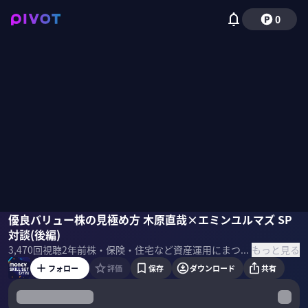
0
エミン・ユルマズ
優良バリュー株の見極め方 木原直哉×エミンユルマズ SP
木原直哉
佐々木紀彦
対談(後編)
もっと見る
3,470
回視聴
2年前
株・保険・住宅など資産運用にまつわるスキルセットを一流のプロの講義を受けて学ぶMONEY SKILL SETの応用編。今回は特別編としてプロポーカープレーヤー木原直哉氏とエミンユルマズ氏の投資哲学対談をお届けする
フォロー
評価
保存
ダウンロード
共有