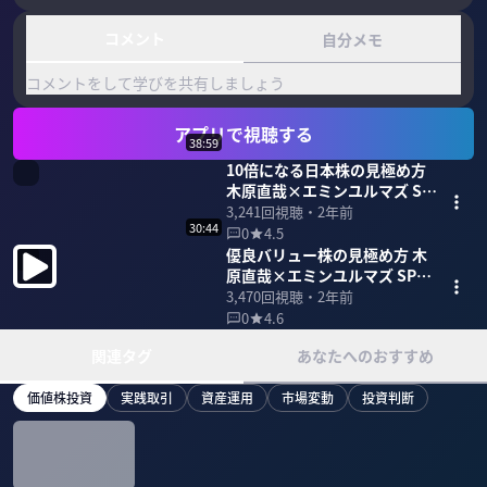
コメント
自分メモ
コメントをして学びを共有しましょう
アプリで視聴する
38:59
10倍になる日本株の見極め方
木原直哉×エミンユルマズ SP
対談(前編)
3,241
回視聴・
2年前
30:44
0
4.5
優良バリュー株の見極め方 木
原直哉×エミンユルマズ SP対
談(後編)
3,470
回視聴・
2年前
0
4.6
関連タグ
あなたへのおすすめ
価値株投資
実践取引
資産運用
市場変動
投資判断