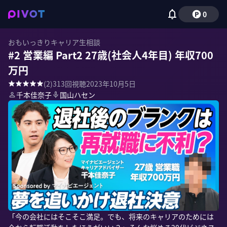
0
おもいっきりキャリア生相談
#2 営業編 Part2 27歳(社会人4年目) 年収700
万円
(
2
)
313
回視聴
2023年10月5日
千本佳奈子
国山ハセン
「今の会社にはそこそこ満足。でも、将来のキャリアのためには