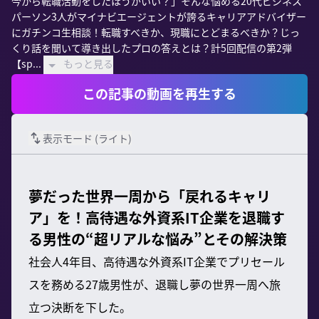
今から転職活動をしたほうがいい？」そんな悩める20代ビジネス
パーソン3人がマイナビエージェントが誇るキャリアアドバイザー
にガチンコ生相談！転職すべきか、現職にとどまるべきか？じっ
くり話を聞いて導き出したプロの答えとは？計5回配信の第2弾
【sp...
もっと見る
この記事の動画を再生する
表示モード (
ライト
)
夢だった世界一周から「戻れるキャリ
ア」を！高待遇な外資系IT企業を退職す
る男性の“超リアルな悩み”とその解決策
社会人4年目、高待遇な外資系IT企業でプリセール
スを務める27歳男性が、退職し夢の世界一周へ旅
立つ決断を下した。