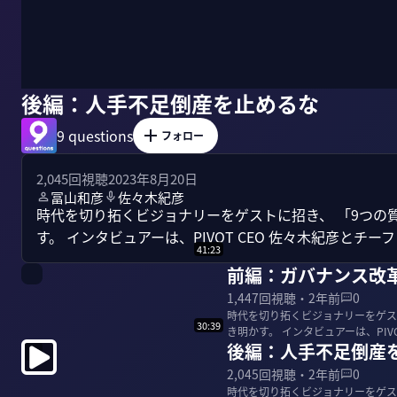
後編：人手不足倒産を止めるな
9 questions
フォロー
2,045
回視聴
2023年8月20日
冨山和彦
佐々木紀彦
時代を切り拓くビジョナリーをゲストに招き、 「9つの
す。 インタビュアーは、PIVOT CEO 佐々木紀彦と
41:23
前編：ガバナンス改
1,447
回視聴・
2年前
0
時代を切り拓くビジョナリーをゲス
30:39
き明かす。 インタビュアーは、PI
後編：人手不足倒産
郎。 ...
2,045
回視聴・
2年前
0
時代を切り拓くビジョナリーをゲス