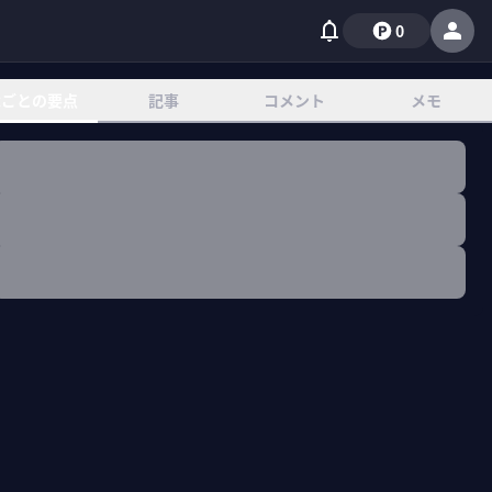
0
章ごとの要点
記事
コメント
メモ