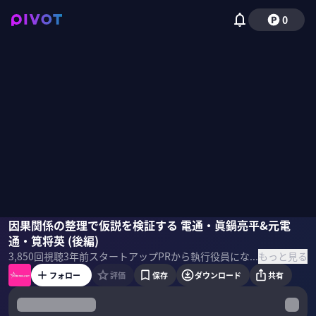
0
眞鍋亮平
因果関係の整理で仮説を検証する 電通・眞鍋亮平&元電
筧将英
大木優紀
通・筧将英 (後編)
もっと見る
3,850
回視聴
3年前
スタートアップPRから執行役員になった令和トラベル・大木優紀氏が日々の業務で抱くリアルな悩み・疑問をビジネス界のスターに“悩み相談”しながら成長を遂げるトークドキュメンタリー。今回のゲストは電通クリエーティブ・ディレクターの眞鍋亮平さんと戦略プランナーの筧将英さん
フォロー
評価
保存
ダウンロード
共有