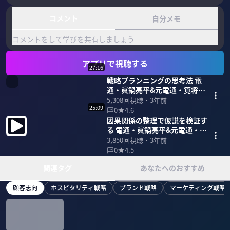
コメント
自分メモ
コメントをして学びを共有しましょう
アプリで視聴する
27:16
戦略プランニングの思考法 電
通・眞鍋亮平&元電通・筧将英
(前編)
5,308
回視聴・
3年前
25:09
0
4.6
因果関係の整理で仮説を検証す
る 電通・眞鍋亮平&元電通・筧
将英 (後編)
3,850
回視聴・
3年前
0
4.5
関連タグ
あなたへのおすすめ
顧客志向
ホスピタリティ戦略
ブランド戦略
マーケティング戦略