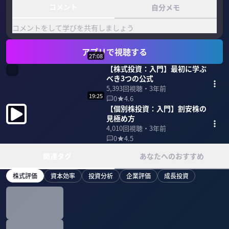
コメント
自分メモ
コメントをして学びを共有しましょう
アプリで視聴する
27:08
【株式投資：入門】最初に学ぶ
べき3つの公式
5,393
回視聴・
3年前
19:25
0
4.6
【個別株投資：入門】割安株の
見極め方
4,010
回視聴・
3年前
0
4.5
関連タグ
あなたへのおすすめ
株式評価
資本効率
投資分析
企業評価
成長投資