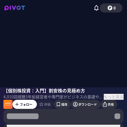
0
泉田良輔
【個別株投資：入門】割安株の見極め方
国山ハセン
もっと見る
4,010
回視聴
3年前
経営者や専門家がビジネスの基礎や最新テーマを教える「PIVOT LEARNING」。泉田良輔氏に株式投資をする際の基礎知識について聞いた。
フォロー
評価
保存
ダウンロード
共有