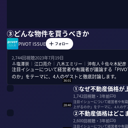
③どんな物件を買うべきか
PIVOT ISSUE
フォロー
2,744
回視聴
2023年7月19日
塩澤崇
江口亮介
八木エミリー
沖有人
佐々木紀彦
｜
｜
｜
注目イシューについて経営者や有識者が議論する「PIVOT
のか」をテーマに、4人のゲストと徹底討論します。
36:01
①なぜ不動産価格が
1,742
回視聴・
3年前
0
注目イシューについて経営者や有識者
28:40
②不動産価格はどこ
2,600
回視聴・
3年前
0
注目イシューについて経営者や有識者