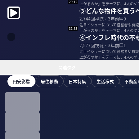
29:12
上がるのか」をテーマに、4人のゲ
③どんな物件を買う
2,744
回視聴・
3年前
0
注目イシューについて経営者や有識者
31:53
上がるのか」をテーマに、4人のゲ
④インフレ時代の不
2,577
回視聴・
3年前
1
注目イシューについて経営者や有識者
上がるのか」をテーマに、4人のゲ
関連タグ
円安影響
居住移動
日本特集
生活様式
不動産