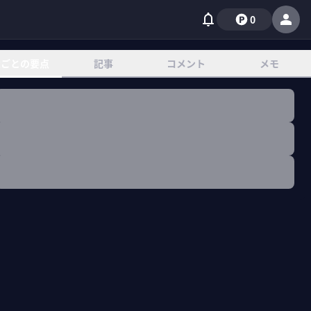
0
章ごとの要点
記事
コメント
メモ