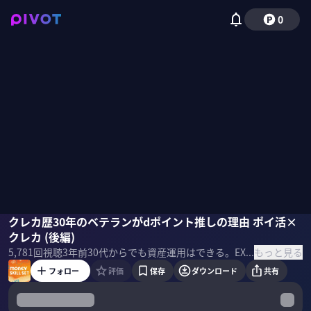
0
りんたろー。（EXIT）
クレカ歴30年のベテランがdポイント推しの理由 ポイ活×
紀村奈緒美
国山ハセン
クレカ (後編)
もっと見る
5,781
回視聴
3年前
30代からでも資産運用はできる。EXIT・りんたろー。と転職した国山ハセンが株・保険・住宅など資産運用にまつわるスキルセットを一流のプロの講義を受けて学んでいく。今回のテーマは「クレジットカード×ポイ活」。全ての日用品をポイントで賄いポイントで世界一周旅行まで実現させたポイ活マスターが正しいポイント運用術を伝授
フォロー
評価
保存
ダウンロード
共有