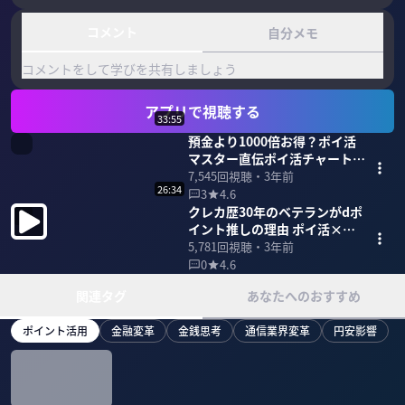
コメント
自分メモ
コメントをして学びを共有しましょう
アプリで視聴する
33:55
預金より1000倍お得？ポイ活
マスター直伝ポイ活チャート診
断 （前編）
7,545
回視聴・
3年前
26:34
3
4.6
クレカ歴30年のベテランがdポ
イント推しの理由 ポイ活×ク
レカ (後編)
5,781
回視聴・
3年前
0
4.6
関連タグ
あなたへのおすすめ
ポイント活用
金融変革
金銭思考
通信業界変革
円安影響