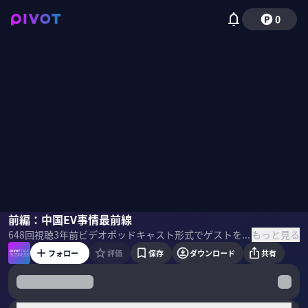
0
金田修
前編：中国EV事情最前線
佐々木紀彦
もっと見る
648
回視聴
3年前
ビデオポッドキャスト形式でゲストを招き、最先端の話を聞くPIVOT TALK。Yoren CEOの金田修氏に「日本メーカーはEV競争に勝てるのか？」を聞いた。 ＜ゲスト＞ 金田修｜Yoren（游仁堂）CEO 1974年神奈川県生まれ。東京大学経済学部卒業。ロチェスター大学経営大学院修了。財務省(当時大蔵省)勤務後、マッキンゼーに入社。2007年同社日本支社最年少パートナーに就任。コンサルタントとして、アジア・国内各国において、大手アパレル企業における全社成長戦略、中国生産体制再構築、日本における店舗ペレーション改革に携わる。11年にYoren（游仁堂）を創立。 ＜目次＞
フォロー
評価
保存
ダウンロード
共有