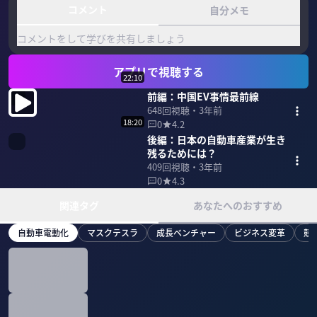
コメント
自分メモ
コメントをして学びを共有しましょう
アプリで視聴する
22:10
前編：中国EV事情最前線
648
回視聴・
3年前
18:20
0
4.2
後編：日本の自動車産業が生き
残るためには？
409
回視聴・
3年前
0
4.3
関連タグ
あなたへのおすすめ
自動車電動化
マスクテスラ
成長ベンチャー
ビジネス変革
競