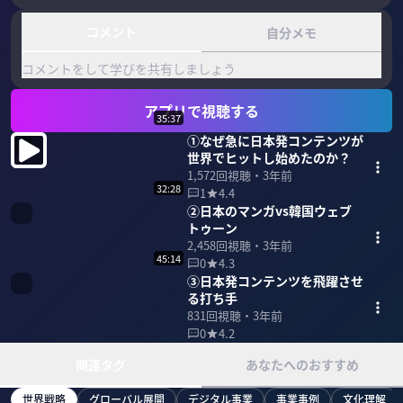
コメント
自分メモ
コメントをして学びを共有しましょう
アプリで視聴する
35:37
①なぜ急に日本発コンテンツが
世界でヒットし始めたのか？
1,572
回視聴・
3年前
32:28
1
4.4
②日本のマンガvs韓国ウェブ
トゥーン
2,458
回視聴・
3年前
45:14
0
4.3
③日本発コンテンツを飛躍させ
る打ち手
831
回視聴・
3年前
0
4.2
関連タグ
あなたへのおすすめ
世界戦略
グローバル展開
デジタル事業
事業事例
文化理解