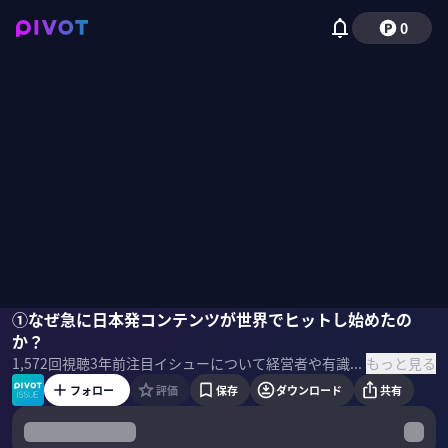
0
村松俊亮
①なぜ急に日本発コンテンツが世界でヒットし始めたの
籾山悠太
カン・ハンナ
芝辻幹也
佐々木紀彦
か？
もっと見る
1,572
回視聴
3年前
注目イシューについて経営者や有識者が議論する「PIVOT ISSUE」。第4回は「日本発コンテンツのグローバル展開」をテーマに、4人のゲストと徹底討論します。 ＜ゲスト＞ ・村松俊亮｜ソニー・ミュージックエンタテインメント 社長CEO / 経団連クリエイティブエコノミー 委員長 ・籾山悠太｜幹『少年ジャンプ＋』副編集長 ・カン・ハンナ｜国際社会文化学者 ・芝辻幹也｜フーモア CEO ＜目次＞
フォロー
評価
保存
ダウンロード
共有