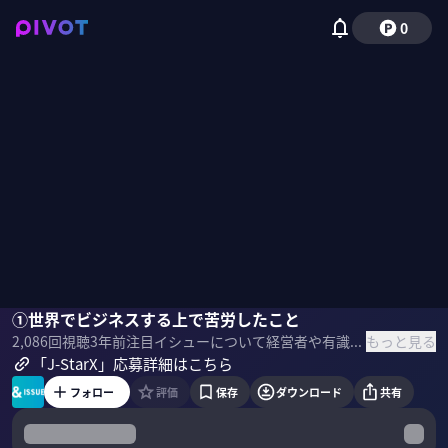
0
深堀昂
①世界でビジネスする上で苦労したこと
加藤史子
近本あゆみ
古賀大貴
国山ハセン
もっと見る
2,086
回視聴
3年前
注目イシューについて経営者や有識者が議論する「＆ ISSUE」。今回は「日本の起業家が世界を目指すには何が必要か？」をテーマに、4人のゲストが語ります。 ＜ゲスト＞ ・深堀 昂｜avatarin CEO ・加藤史子｜WAmazing CEO ・近本あゆみ｜ICHIGO CEO ・古賀大貴｜Oishii Farm Co-Founder&CEO ＜目次＞
「J-StarX」応募詳細はこちら
フォロー
評価
保存
ダウンロード
共有