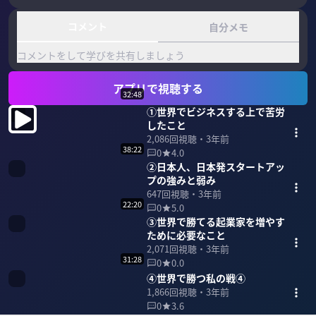
コメント
自分メモ
コメントをして学びを共有しましょう
アプリで視聴する
32:48
①世界でビジネスする上で苦労
したこと
2,086
回視聴・
3年前
38:22
0
4.0
②日本人、日本発スタートアッ
プの強みと弱み
647
回視聴・
3年前
22:20
0
5.0
③世界で勝てる起業家を増やす
ために必要なこと
2,071
回視聴・
3年前
31:28
0
0.0
④世界で勝つ私の戦④
1,866
回視聴・
3年前
0
3.6