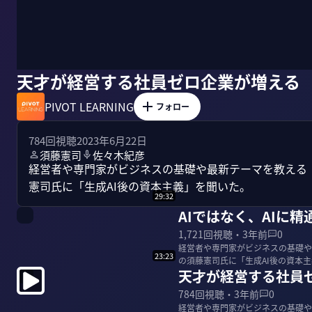
天才が経営する社員ゼロ企業が増える
PIVOT LEARNING
フォロー
784
回視聴
2023年6月22日
須藤憲司
佐々木紀彦
経営者や専門家がビジネスの基礎や最新テーマを教える「PIVOT 
憲司氏に「生成AI後の資本主義」を聞いた。
29:32
AIではなく、AIに
1,721
回視聴・
3年前
0
経営者や専門家がビジネスの基礎や最新テー
23:23
天才が経営する社員
784
回視聴・
3年前
0
経営者や専門家がビジネスの基礎や最新テー