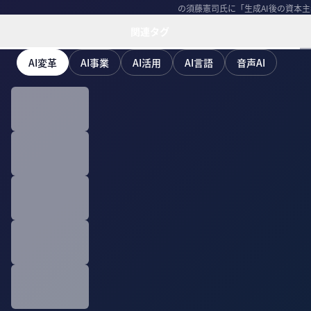
の須藤憲司氏に「生成AI後の資本
関連タグ
AI変革
AI事業
AI活用
AI言語
音声AI