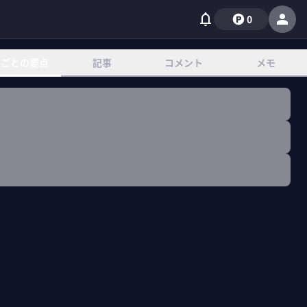
0
章ごとの要点
記事
コメント
メモ