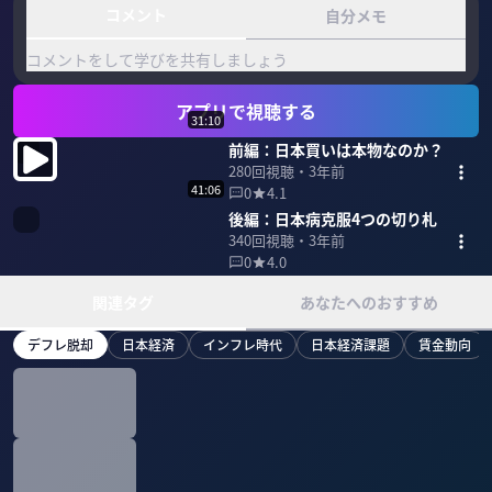
コメント
自分メモ
コメントをして学びを共有しましょう
アプリで視聴する
31:10
前編：日本買いは本物なのか？
280
回視聴・
3年前
41:06
0
4.1
後編：日本病克服4つの切り札
340
回視聴・
3年前
0
4.0
関連タグ
あなたへのおすすめ
デフレ脱却
日本経済
インフレ時代
日本経済課題
賃金動向