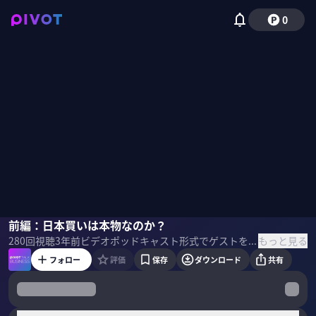
0
永濱利廣
前編：日本買いは本物なのか？
佐々木紀彦
もっと見る
280
回視聴
3年前
ビデオポッドキャスト形式でゲストを招き、最先端の話を聞くPIVOT TALK。第一生命経済研究所 首席エコノミストの永濱利廣氏に「日本買いは本物なのか？」聞いた。 ＜ゲスト＞ 永濱利廣｜第一生命経済研究所 首席エコノミスト 早稲田大学卒業、東京大学大学院経済学研究科修士課程修了。第一生命保険入社後、日本経済研究センターを経て、2016 年より現職。衆議院調査局内閣調査室客員調査員、総務省「消費統計研究会」委員、景気循環学会常務理事、跡見学園女子大学非常勤講師。2015 五年、景気循環学会中原奨励賞を受賞。著書に『経済危機はいつまで続くか』『MMT とケインズ経済学』など多数。 ＜目次＞
フォロー
評価
保存
ダウンロード
共有